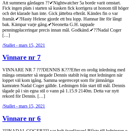
Att summera gårdagen ??✔Nightwatcher 5a borde varit omstart.
Fick ingen plats i starten så kusken fick korrigera ut honom till höger
och det klarade han inte. Gick jättebra efteråt. Kändes fin o var
framåt.✔?Hasty Helene gjorde ett bra lopp. Hamnar lite för långt
bak. Kämpar varje gång.✔Neonetta G.H. tappade
penningplaceringar precis innan mål. Godkänd.✔??Nadal Coger
[…]
/
Stallet - mars 15, 2021
Vinnare nr 7
VINNARE NR 7 ???DENNIS K???Efter en orolig inledning med
många omstarter så stegade Dennis stabilt iväg mot ledningen när
loppet väl kom igång. Samma segerrecept som för jämnåriga
kamraten Nadal Coger gällde. Ledningen från start till mål. Dennis
tågade på i sin egna stil o vann på 1.15.9 2140m. Detta var nytt
rekord för Dennis. […]
/
Stallet - mars 15, 2021
Vinnare nr 6
???NADAL COGER??? var helt överlägsen! Blåste till ledningen o