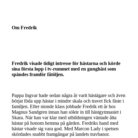
Om Fredrik
Fredrik visade tidigt intresse för hästarna och körde
sina första lopp i tv-rummet med en gunghäst som
spändes framför fåtöljen.
Pappa Ingvar hade sedan några år varit hästägare och även
börjat föda upp hästar i mindre skala och travet fick fäste i
familjen. Efter nionde klass jobbade Fredrik ett år hos
Magnus Sandgren innan han sökte in till hästgymnasiet i
Skara. När han var klar med utbildningen väntade åtta
hästar på honom hemma på gården. Fredriks hand med
hästar visade sig vara god. Med Marcon Lady i spetsen
skördades snabbt framgångar på landets travbanor.