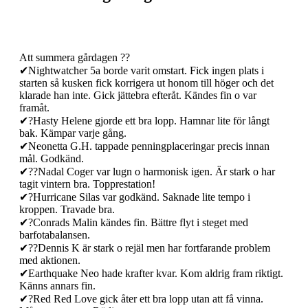
Att summera gårdagen ??
✔Nightwatcher 5a borde varit omstart. Fick ingen plats i
starten så kusken fick korrigera ut honom till höger och det
klarade han inte. Gick jättebra efteråt. Kändes fin o var
framåt.
✔?Hasty Helene gjorde ett bra lopp. Hamnar lite för långt
bak. Kämpar varje gång.
✔Neonetta G.H. tappade penningplaceringar precis innan
mål. Godkänd.
✔??Nadal Coger var lugn o harmonisk igen. Är stark o har
tagit vintern bra. Topprestation!
✔?Hurricane Silas var godkänd. Saknade lite tempo i
kroppen. Travade bra.
✔?Conrads Malin kändes fin. Bättre flyt i steget med
barfotabalansen.
✔??Dennis K är stark o rejäl men har fortfarande problem
med aktionen.
✔Earthquake Neo hade krafter kvar. Kom aldrig fram riktigt.
Känns annars fin.
✔?Red Red Love gick åter ett bra lopp utan att få vinna.