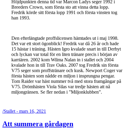
Höjdpunkten denna tid var Marcon Ladys seger 1992 i
Breeders Crown, som första sto att vinna detta lopp.
Fredrik körde sitt första lopp 1991 och första vinsten tog
han 1993.
Den efterlängtade proffslicensen hämtades ut i maj 1998.
Det var ett stort ögonblick! Fredrik var då 26 år och hade
15 hästar i träning. Hästen Igro kvalade snart in till Derbyt
och lyckan var total för en liten tränare precis i början av
karriären. 2002 kom Wilma Nalan in i stallet och 2004
kvalade hon in till Trav Oaks. 2007 tog Fredrik sin första
V75 seger som proffstränare och kusk. Newport Coger var
första hästen som nådde en miljon i insprungna pengar.
Tom Raider var häst nummer två med stora framgångar på
V75. Drömhästen Viola Silas var tredje hästen att nå
miljongränsen. Se fler nedan i ”Miljonklubben”.
/
Stallet - mars 16, 2021
Att summera gårdagen