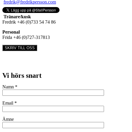
fredrik@fredrikpersson.com
Tränare/kusk
Fredrik +46 (0)733 54 74 86
Personal
Frida +46 (0)727-317813
SKRIV TILL OSS
Vi hörs snart
Namn *
Email *
Ämne