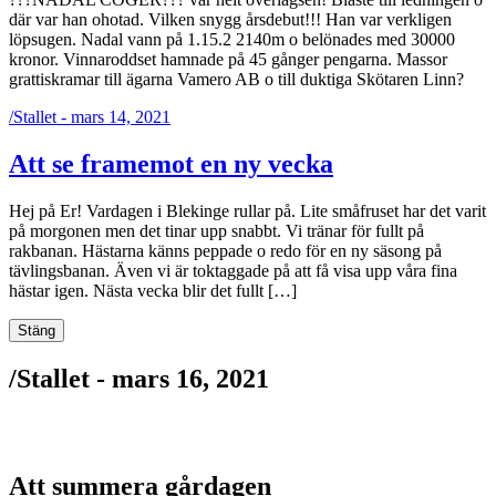
där var han ohotad. Vilken snygg årsdebut!!! Han var verkligen
löpsugen. Nadal vann på 1.15.2 2140m o belönades med 30000
kronor. Vinnaroddset hamnade på 45 gånger pengarna. Massor
grattiskramar till ägarna Vamero AB o till duktiga Skötaren Linn?
/
Stallet - mars 14, 2021
Att se framemot en ny vecka
Hej på Er! Vardagen i Blekinge rullar på. Lite småfruset har det varit
på morgonen men det tinar upp snabbt. Vi tränar för fullt på
rakbanan. Hästarna känns peppade o redo för en ny säsong på
tävlingsbanan. Även vi är toktaggade på att få visa upp våra fina
hästar igen. Nästa vecka blir det fullt […]
Stäng
/
Stallet -
mars 16, 2021
Att summera gårdagen