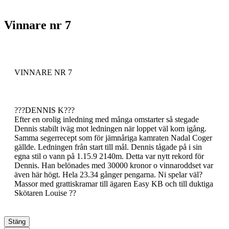
Vinnare nr 7
VINNARE NR 7
???DENNIS K???
Efter en orolig inledning med många omstarter så stegade
Dennis stabilt iväg mot ledningen när loppet väl kom igång.
Samma segerrecept som för jämnåriga kamraten Nadal Coger
gällde. Ledningen från start till mål. Dennis tågade på i sin
egna stil o vann på 1.15.9 2140m. Detta var nytt rekord för
Dennis. Han belönades med 30000 kronor o vinnaroddset var
även här högt. Hela 23.34 gånger pengarna. Ni spelar väl?
Massor med grattiskramar till ägaren Easy KB och till duktiga
Skötaren Louise ??
Stäng