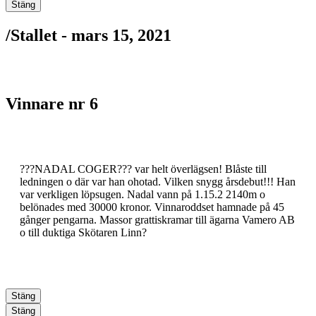
Stäng
/
Stallet -
mars 15, 2021
Vinnare nr 6
???NADAL COGER??? var helt överlägsen! Blåste till
ledningen o där var han ohotad. Vilken snygg årsdebut!!! Han
var verkligen löpsugen. Nadal vann på 1.15.2 2140m o
belönades med 30000 kronor. Vinnaroddset hamnade på 45
gånger pengarna. Massor grattiskramar till ägarna Vamero AB
o till duktiga Skötaren Linn?
Stäng
Stäng