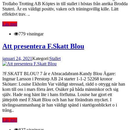
Trollabo Trotting AB Köptes in till stallet i höstas från anrika Brodda
Stuteri. Är en väldigt positiv, vaken och träningsvillig kille. Lätt
effektivt trav. ..
Läs mer
779 visningar
Att presentera F.Skatt Blou
januari 24, 2021
Kategori:
Stallet
?F.SKATT BLOU? 7 år e Abracadabrant-Kandy Blou Ägare:
Ingmar Larsson i Perstorp AB 24 starter 1-1-2 52268 kronor
Skötare: Louise Ekholm Var väldigt stressad, rädd o otrygg när han
kom till oss i mars förra året. Osäker på båda människor och sig
själv. Hade nog hänt lite i hans förflutna. Louise har gjort ett
jättejobb med F.Skatt Blou och han har förändrats mycket. I
tävlingssammanhang är han väldigt spänd i startögonblicket o i
trång..
Läs mer
827 visningar