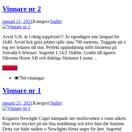
Vinnare nr 2
januari 21, 2021
Kategori:
Stallet
Arvid S.H. är i riktig toppform!!! Är egentligen inte lämpad för
1640. Arvid fick göra jobbet själv sista 700 meterna. Tuggade på o
tog ner ledaren till slut. Perfekt uppladdning inför finalerna på
Solvalla 6 februari. Segertid 1.14.0 1640m. Grattis till ägaren
Sikroma Horse AB och duktiga Skötaren Louise. ..
Läs mer
784 visningar
Vinnare nr 1
januari 21, 2021
Kategori:
Stallet
Krigaren Newlight Coger kämpade ner storfavoriten o vann säkert.
Han lever mycket på sin fina inställning och trivs bäst där framme.
Detta var både stallets o Newlights första seger för året. Segertid