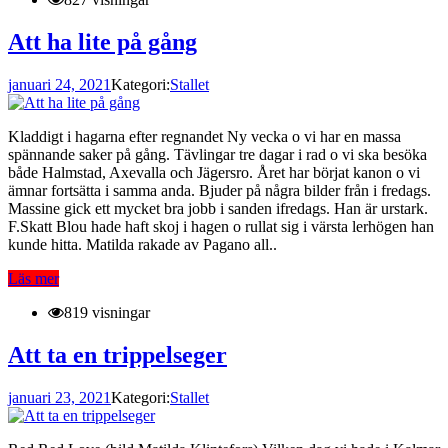
Att ha lite på gång
januari 24, 2021
Kategori:
Stallet
Kladdigt i hagarna efter regnandet Ny vecka o vi har en massa
spännande saker på gång. Tävlingar tre dagar i rad o vi ska besöka
både Halmstad, Axevalla och Jägersro. Året har börjat kanon o vi
ämnar fortsätta i samma anda. Bjuder på några bilder från i fredags.
Massine gick ett mycket bra jobb i sanden ifredags. Han är urstark.
F.Skatt Blou hade haft skoj i hagen o rullat sig i värsta lerhögen han
kunde hitta. Matilda rakade av Pagano all..
Läs mer
819 visningar
Att ta en trippelseger
januari 23, 2021
Kategori:
Stallet