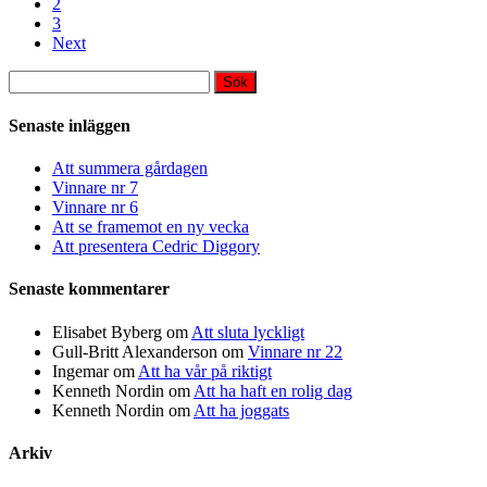
2
3
Next
Sök
efter:
Senaste inläggen
Att summera gårdagen
Vinnare nr 7
Vinnare nr 6
Att se framemot en ny vecka
Att presentera Cedric Diggory
Senaste kommentarer
Elisabet Byberg
om
Att sluta lyckligt
Gull-Britt Alexanderson
om
Vinnare nr 22
Ingemar
om
Att ha vår på riktigt
Kenneth Nordin
om
Att ha haft en rolig dag
Kenneth Nordin
om
Att ha joggats
Arkiv