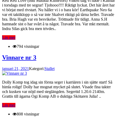
Red Red Love (bild Matilda Klintefors) Vilken dag vi hade i Kalmar
i torsdags med tre segrar! Tjohooo!!!! Riktigt lyckat. Det här året har
vi börjat med rivstart. Nu håller vi i o bara kör! Earthquake Neo 6a
var ett taktiklopp o så var inte Skalvet riktigt på tårna heller. Travade
bra. Bria Hagh var en besvikelse. Tröttnade för tidigt. Anna S.H
hamnade sist o har svårt å ta något. Travade bra. Var mkt mentalt.
Indra Silas gick bra men trivdes..
Läs mer
794 visningar
Vinnare nr 3
januari 21, 2021
Kategori:
Stallet
Dolly Komp tog idag sin första seger i karriären i sin sjätte start! Så
himla roligt! Dolly har mognat mycket på slutet. Visade fina takter
och kusken var nöjd med steglängden. Segertid 1.20.6 2140m.
Grattis till ägarna Ogi Komp AB o duktiga Skötaren Julia! ..
Läs mer
808 visningar