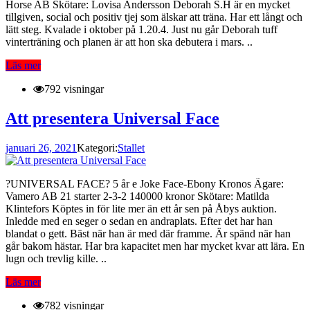
Horse AB Skötare: Lovisa Andersson Deborah S.H är en mycket
tillgiven, social och positiv tjej som älskar att träna. Har ett långt och
lätt steg. Kvalade i oktober på 1.20.4. Just nu går Deborah tuff
vinterträning och planen är att hon ska debutera i mars. ..
Läs mer
792 visningar
Att presentera Universal Face
januari 26, 2021
Kategori:
Stallet
?UNIVERSAL FACE? 5 år e Joke Face-Ebony Kronos Ägare:
Vamero AB 21 starter 2-3-2 140000 kronor Skötare: Matilda
Klintefors Köptes in för lite mer än ett år sen på Åbys auktion.
Inledde med en seger o sedan en andraplats. Efter det har han
blandat o gett. Bäst när han är med där framme. Är spänd när han
går bakom hästar. Har bra kapacitet men har mycket kvar att lära. En
lugn och trevlig kille. ..
Läs mer
782 visningar