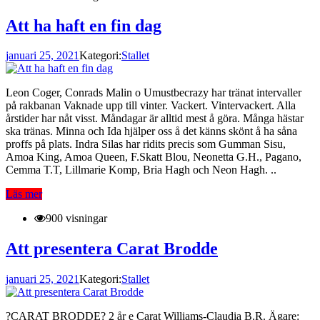
Att ha haft en fin dag
januari 25, 2021
Kategori:
Stallet
Leon Coger, Conrads Malin o Umustbecrazy har tränat intervaller
på rakbanan Vaknade upp till vinter. Vackert. Vintervackert. Alla
årstider har nåt visst. Måndagar är alltid mest å göra. Många hästar
ska tränas. Minna och Ida hjälper oss å det känns skönt å ha såna
proffs på plats. Indra Silas har ridits precis som Gumman Sisu,
Amoa King, Amoa Queen, F.Skatt Blou, Neonetta G.H., Pagano,
Cemma T.T, Lillmarie Komp, Bria Hagh och Neon Hagh. ..
Läs mer
900 visningar
Att presentera Carat Brodde
januari 25, 2021
Kategori:
Stallet
?CARAT BRODDE? 2 år e Carat Williams-Claudia B.R. Ägare: