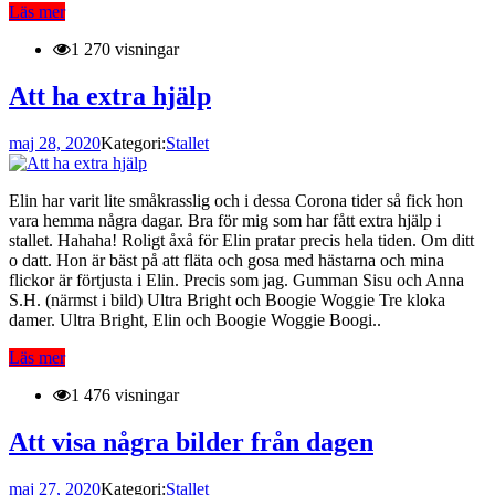
Läs mer
1 270 visningar
Att ha extra hjälp
maj 28, 2020
Kategori:
Stallet
Elin har varit lite småkrasslig och i dessa Corona tider så fick hon
vara hemma några dagar. Bra för mig som har fått extra hjälp i
stallet. Hahaha! Roligt åxå för Elin pratar precis hela tiden. Om ditt
o datt. Hon är bäst på att fläta och gosa med hästarna och mina
flickor är förtjusta i Elin. Precis som jag. Gumman Sisu och Anna
S.H. (närmst i bild) Ultra Bright och Boogie Woggie Tre kloka
damer. Ultra Bright, Elin och Boogie Woggie Boogi..
Läs mer
1 476 visningar
Att visa några bilder från dagen
maj 27, 2020
Kategori:
Stallet