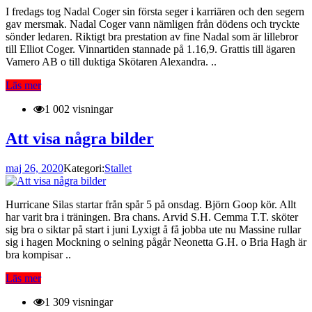
I fredags tog Nadal Coger sin första seger i karriären och den segern
gav mersmak. Nadal Coger vann nämligen från dödens och tryckte
sönder ledaren. Riktigt bra prestation av fine Nadal som är lillebror
till Elliot Coger. Vinnartiden stannade på 1.16,9. Grattis till ägaren
Vamero AB o till duktiga Skötaren Alexandra. ..
Läs mer
1 002 visningar
Att visa några bilder
maj 26, 2020
Kategori:
Stallet
Hurricane Silas startar från spår 5 på onsdag. Björn Goop kör. Allt
har varit bra i träningen. Bra chans. Arvid S.H. Cemma T.T. sköter
sig bra o siktar på start i juni Lyxigt å få jobba ute nu Massine rullar
sig i hagen Mockning o selning pågår Neonetta G.H. o Bria Hagh är
bra kompisar ..
Läs mer
1 309 visningar