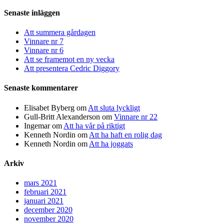
efter:
Senaste inläggen
Att summera gårdagen
Vinnare nr 7
Vinnare nr 6
Att se framemot en ny vecka
Att presentera Cedric Diggory
Senaste kommentarer
Elisabet Byberg
om
Att sluta lyckligt
Gull-Britt Alexanderson
om
Vinnare nr 22
Ingemar
om
Att ha vår på riktigt
Kenneth Nordin
om
Att ha haft en rolig dag
Kenneth Nordin
om
Att ha joggats
Arkiv
mars 2021
februari 2021
januari 2021
december 2020
november 2020