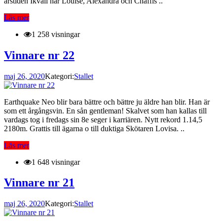
årstiden Ikväll har Louise, Alexandra och Chaffis ..
Läs mer
1 258 visningar
Vinnare nr 22
maj 26, 2020
Kategori:
Stallet
Earthquake Neo blir bara bättre och bättre ju äldre han blir. Han är
som ett årgångsvin. En sån gentleman! Skalvet som han kallas till
vardags tog i fredags sin 8e seger i karriären. Nytt rekord 1.14,5
2180m. Grattis till ägarna o till duktiga Skötaren Lovisa. ..
Läs mer
1 648 visningar
Vinnare nr 21
maj 26, 2020
Kategori:
Stallet