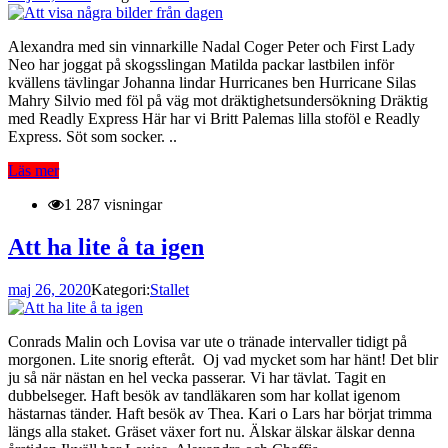
Alexandra med sin vinnarkille Nadal Coger Peter och First Lady
Neo har joggat på skogsslingan Matilda packar lastbilen inför
kvällens tävlingar Johanna lindar Hurricanes ben Hurricane Silas
Mahry Silvio med föl på väg mot dräktighetsundersökning Dräktig
med Readly Express Här har vi Britt Palemas lilla stoföl e Readly
Express. Söt som socker. ..
Läs mer
1 287 visningar
Att ha lite å ta igen
maj 26, 2020
Kategori:
Stallet
Conrads Malin och Lovisa var ute o tränade intervaller tidigt på
morgonen. Lite snorig efteråt. Oj vad mycket som har hänt! Det blir
ju så när nästan en hel vecka passerar. Vi har tävlat. Tagit en
dubbelseger. Haft besök av tandläkaren som har kollat igenom
hästarnas tänder. Haft besök av Thea. Kari o Lars har börjat trimma
längs alla staket. Gräset växer fort nu. Älskar älskar älskar denna