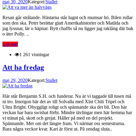
maj 30, 2020
Kategori:
Stallet
Resan går strålande. Hästarna står lugnt och mumsar hö. Bilen rullar
som den ska. Peter berättar glatt Amerikahistorier och Matilda och
jag lyssnar, lär o häpnar. Bytt chaffis så nu ligger jag raklång där bak
o äter Polly. ..
Läs mer
1 261 visningar
Att ha fredag
maj 29, 2020
Kategori:
Stallet
Här står Benjamin S.H. och funderar. Nu är vi taggade till tusen må
ni tro. Imorgon bär det av till Solvalla med Xlnt Chili Tripel och
Ultra Bright. Ohyggligt roligt och spännande ska det bli. Den här
veckan har bara swishat förbi. Mindre tävlingar men här hemma har
vi tränat på, skott och grejat. Håller på med en del projekt.
Spännande. Mer om det längre fram. Vi närmar oss semestrarna.
Bara några veckor kvar. Kari är först ut. På onsdag sluta..