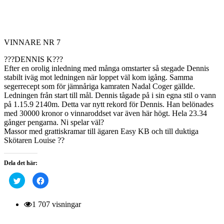
VINNARE NR 7
???DENNIS K???
Efter en orolig inledning med många omstarter så stegade Dennis
stabilt iväg mot ledningen när loppet väl kom igång. Samma
segerrecept som för jämnåriga kamraten Nadal Coger gällde.
Ledningen från start till mål. Dennis tågade på i sin egna stil o vann
på 1.15.9 2140m. Detta var nytt rekord för Dennis. Han belönades
med 30000 kronor o vinnaroddset var även här högt. Hela 23.34
gånger pengarna. Ni spelar väl?
Massor med grattiskramar till ägaren Easy KB och till duktiga
Skötaren Louise ??
Dela det här:
Klicka
Klicka
för
för
att
att
dela
dela
på
på
1 707 visningar
Twitter
Facebook
(Öppnas
(Öppnas
i
i