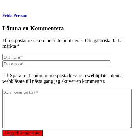
ett
ett
nytt
nytt
fönster)
fönster)
Frida Persson
Lämna en Kommentera
Din e-postadress kommer inte publiceras.
Obligatoriska fält är
märkta
*
Spara mitt namn, min e-postadress och webbplats i denna
webbläsare till nästa gång jag skriver en kommentar.
Lägg till kommentar