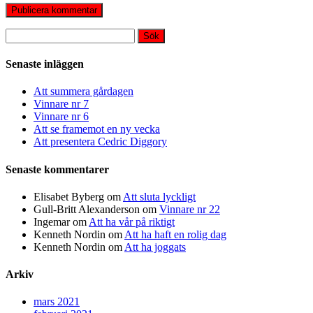
Sök
efter:
Senaste inläggen
Att summera gårdagen
Vinnare nr 7
Vinnare nr 6
Att se framemot en ny vecka
Att presentera Cedric Diggory
Senaste kommentarer
Elisabet Byberg
om
Att sluta lyckligt
Gull-Britt Alexanderson
om
Vinnare nr 22
Ingemar
om
Att ha vår på riktigt
Kenneth Nordin
om
Att ha haft en rolig dag
Kenneth Nordin
om
Att ha joggats
Arkiv
mars 2021