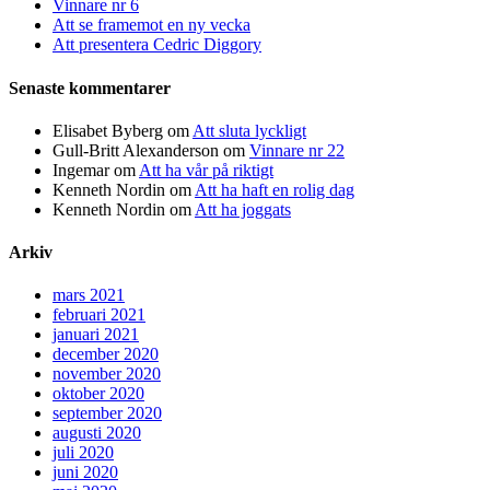
Vinnare nr 6
Att se framemot en ny vecka
Att presentera Cedric Diggory
Senaste kommentarer
Elisabet Byberg
om
Att sluta lyckligt
Gull-Britt Alexanderson
om
Vinnare nr 22
Ingemar
om
Att ha vår på riktigt
Kenneth Nordin
om
Att ha haft en rolig dag
Kenneth Nordin
om
Att ha joggats
Arkiv
mars 2021
februari 2021
januari 2021
december 2020
november 2020
oktober 2020
september 2020
augusti 2020
juli 2020
juni 2020