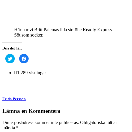
Här har vi Britt Palemas lilla stoföl e Readly Express.
Söt som socker.
Dela det här:
Klicka
Klicka
för
för
att
att
dela
dela
på
på
1 289 visningar
Twitter
Facebook
(Öppnas
(Öppnas
i
i
ett
ett
nytt
nytt
fönster)
fönster)
Frida Persson
Lämna en Kommentera
Din e-postadress kommer inte publiceras.
Obligatoriska fält är
märkta
*