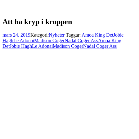
Att ha kryp i kroppen
mars 24, 2019
Kategori:
Nyheter
Taggar:
Amoa King Det
Jobie
Hagh
Le Adonai
Madison Coger
Nadal Coger Ass
Amoa King
Det
Jobie Hagh
Le Adonai
Madison Coger
Nadal Coger Ass