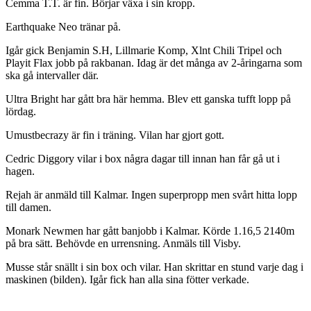
Cemma T.T. är fin. Börjar växa i sin kropp.
Earthquake Neo tränar på.
Igår gick Benjamin S.H, Lillmarie Komp, Xlnt Chili Tripel och
Playit Flax jobb på rakbanan. Idag är det många av 2-åringarna som
ska gå intervaller där.
Ultra Bright har gått bra här hemma. Blev ett ganska tufft lopp på
lördag.
Umustbecrazy är fin i träning. Vilan har gjort gott.
Cedric Diggory vilar i box några dagar till innan han får gå ut i
hagen.
Rejah är anmäld till Kalmar. Ingen superpropp men svårt hitta lopp
till damen.
Monark Newmen har gått banjobb i Kalmar. Körde 1.16,5 2140m
på bra sätt. Behövde en urrensning. Anmäls till Visby.
Musse står snällt i sin box och vilar. Han skrittar en stund varje dag i
maskinen (bilden). Igår fick han alla sina fötter verkade.