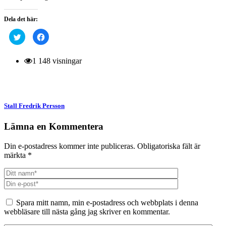
Dela det här:
Klicka
Klicka
för
för
att
att
dela
dela
på
på
1 148 visningar
Twitter
Facebook
(Öppnas
(Öppnas
i
i
ett
ett
nytt
nytt
fönster)
fönster)
Stall Fredrik Persson
Lämna en Kommentera
Din e-postadress kommer inte publiceras.
Obligatoriska fält är
märkta
*
Spara mitt namn, min e-postadress och webbplats i denna
webbläsare till nästa gång jag skriver en kommentar.