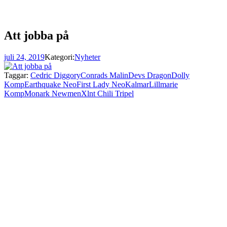
Att jobba på
juli 24, 2019
Kategori:
Nyheter
Taggar:
Cedric Diggory
Conrads Malin
Devs Dragon
Dolly
Komp
Earthquake Neo
First Lady Neo
Kalmar
Lillmarie
Komp
Monark Newmen
Xlnt Chili Tripel