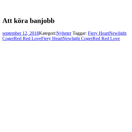
Att köra banjobb
september 12, 2018
Kategori:
Nyheter
Taggar:
Fiery Heart
Newlight
Coger
Red Red Love
Fiery Heart
Newlight Coger
Red Red Love