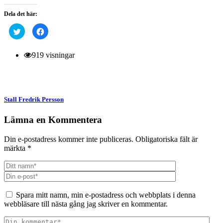
Dela det här:
Klicka
Klicka
för
för
att
att
dela
dela
på
på
919 visningar
Twitter
Facebook
(Öppnas
(Öppnas
i
i
ett
ett
nytt
nytt
fönster)
fönster)
Stall Fredrik Persson
Lämna en Kommentera
Din e-postadress kommer inte publiceras.
Obligatoriska fält är
märkta
*
Spara mitt namn, min e-postadress och webbplats i denna
webbläsare till nästa gång jag skriver en kommentar.