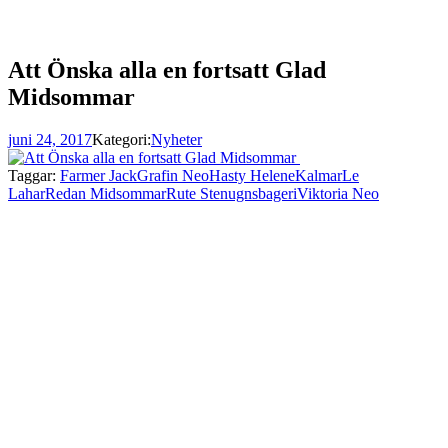
Att Önska alla en fortsatt Glad
Midsommar
juni 24, 2017
Kategori:
Nyheter
Taggar:
Farmer Jack
Grafin Neo
Hasty Helene
Kalmar
Le
Lahar
Redan Midsommar
Rute Stenugnsbageri
Viktoria Neo