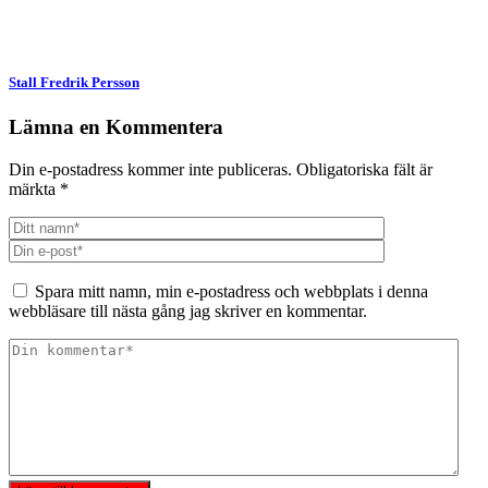
(Öppnas
(Öppnas
i
i
ett
ett
nytt
nytt
fönster)
fönster)
Stall Fredrik Persson
Lämna en Kommentera
Din e-postadress kommer inte publiceras.
Obligatoriska fält är
märkta
*
Spara mitt namn, min e-postadress och webbplats i denna
webbläsare till nästa gång jag skriver en kommentar.