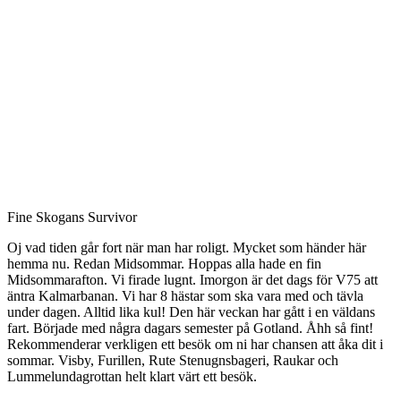
Fine Skogans Survivor
Oj vad tiden går fort när man har roligt. Mycket som händer här
hemma nu. Redan Midsommar. Hoppas alla hade en fin
Midsommarafton. Vi firade lugnt. Imorgon är det dags för V75 att
äntra Kalmarbanan. Vi har 8 hästar som ska vara med och tävla
under dagen. Alltid lika kul! Den här veckan har gått i en väldans
fart. Började med några dagars semester på Gotland. Åhh så fint!
Rekommenderar verkligen ett besök om ni har chansen att åka dit i
sommar. Visby, Furillen, Rute Stenugnsbageri, Raukar och
Lummelundagrottan helt klart värt ett besök.