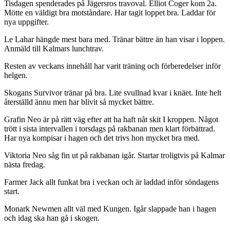
Tisdagen spenderades på Jägersros travoval. Elliot Coger kom 2a.
Mötte en väldigt bra motståndare. Har tagit loppet bra. Laddar för
nya uppgifter.
Le Lahar hängde mest bara med. Tränar bättre än han visar i loppen.
Anmäld till Kalmars lunchtrav.
Resten av veckans innehåll har varit träning och förberedelser inför
helgen.
Skogans Survivor tränar på bra. Lite svullnad kvar i knäet. Inte helt
återställd ännu men har blivit så mycket bättre.
Grafin Neo är på rätt väg efter att ha haft nåt skit I kroppen. Något
trött i sista intervallen i torsdags på rakbanan men klart förbättrad.
Har nya kompisar i hagen och det trivs hon mycket bra med.
Viktoria Neo såg fin ut på rakbanan igår. Startar troligtvis på Kalmar
nästa fredag.
Farmer Jack allt funkat bra i veckan och är laddad inför söndagens
start.
Monark Newmen allt väl med Kungen. Igår slappade han i hagen
och idag ska han gå i skogen.