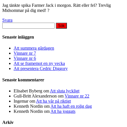
Jag tänkte spika Farmer Jack i morgon. Rätt eller fel? Trevlig
Midsommar på dig med! ?
Svara
Sök
efter:
Senaste inläggen
Att summera gårdagen
Vinnare nr 7
Vinnare nr 6
Att se framemot en ny vecka
Att presentera Cedric Diggory
Senaste kommentarer
Elisabet Byberg
om
Att sluta lyckligt
Gull-Britt Alexanderson
om
Vinnare nr 22
Ingemar
om
Att ha vår på riktigt
Kenneth Nordin
om
Att ha haft en rolig dag
Kenneth Nordin
om
Att ha joggats
Arkiv