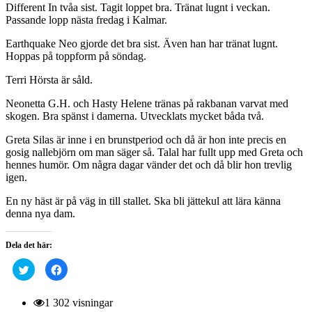
Different In tvåa sist. Tagit loppet bra. Tränat lugnt i veckan.
Passande lopp nästa fredag i Kalmar.
Earthquake Neo gjorde det bra sist. Även han har tränat lugnt.
Hoppas på toppform på söndag.
Terri Hörsta är såld.
Neonetta G.H. och Hasty Helene tränas på rakbanan varvat med
skogen. Bra spänst i damerna. Utvecklats mycket båda två.
Greta Silas är inne i en brunstperiod och då är hon inte precis en
gosig nallebjörn om man säger så. Talal har fullt upp med Greta och
hennes humör. Om några dagar vänder det och då blir hon trevlig
igen.
En ny häst är på väg in till stallet. Ska bli jättekul att lära känna
denna nya dam.
Dela det här:
Klicka
Klicka
för
för
att
att
dela
dela
på
på
1 302 visningar
Twitter
Facebook