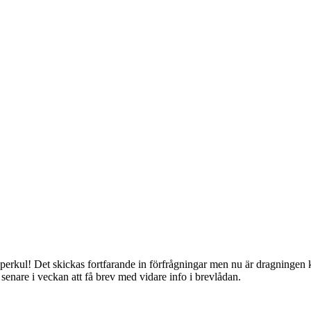
rkul! Det skickas fortfarande in förfrågningar men nu är dragningen klar
enare i veckan att få brev med vidare info i brevlådan.