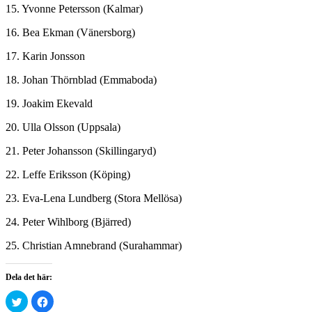
15. Yvonne Petersson (Kalmar)
16. Bea Ekman (Vänersborg)
17. Karin Jonsson
18. Johan Thörnblad (Emmaboda)
19. Joakim Ekevald
20. Ulla Olsson (Uppsala)
21. Peter Johansson (Skillingaryd)
22. Leffe Eriksson (Köping)
23. Eva-Lena Lundberg (Stora Mellösa)
24. Peter Wihlborg (Bjärred)
25. Christian Amnebrand (Surahammar)
Dela det här:
Klicka
Klicka
för
för