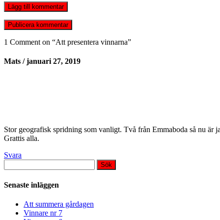
Lägg till kommentar
1 Comment on “
Att presentera vinnarna
”
Mats
/ januari 27, 2019
Stor geografisk spridning som vanligt. Två från Emmaboda så nu är ja
Grattis alla.
Svara
Sök
efter:
Senaste inläggen
Att summera gårdagen
Vinnare nr 7