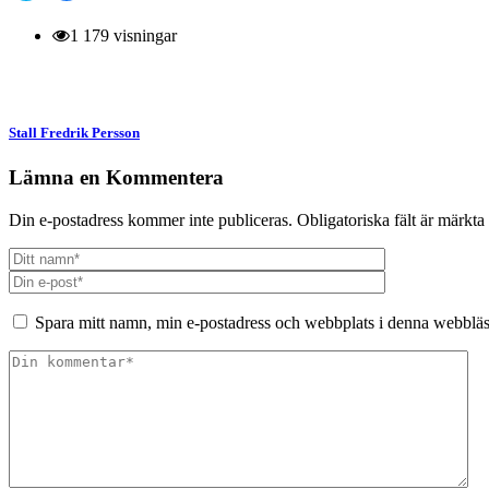
att
att
dela
dela
på
på
1 179 visningar
Twitter
Facebook
(Öppnas
(Öppnas
i
i
ett
ett
nytt
nytt
fönster)
fönster)
Stall Fredrik Persson
Lämna en Kommentera
Din e-postadress kommer inte publiceras.
Obligatoriska fält är märkta
Spara mitt namn, min e-postadress och webbplats i denna webbläsa