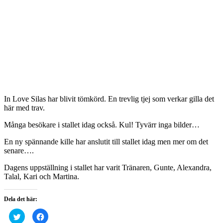
In Love Silas har blivit tömkörd. En trevlig tjej som verkar gilla det
här med trav.
Många besökare i stallet idag också. Kul! Tyvärr inga bilder…
En ny spännande kille har anslutit till stallet idag men mer om det
senare….
Dagens uppställning i stallet har varit Tränaren, Gunte, Alexandra,
Talal, Kari och Martina.
Dela det här:
Klicka
Klicka
för
för