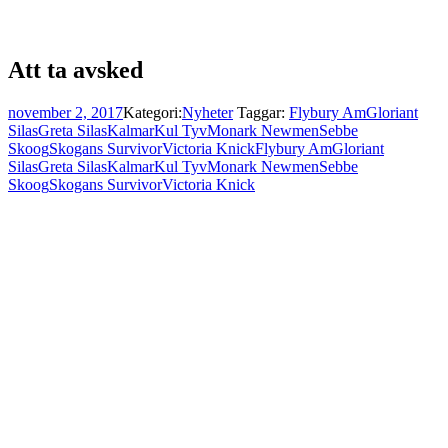
Att ta avsked
november 2, 2017
Kategori:
Nyheter
Taggar:
Flybury Am
Gloriant
Silas
Greta Silas
Kalmar
Kul Tyv
Monark Newmen
Sebbe
Skoog
Skogans Survivor
Victoria Knick
Flybury Am
Gloriant
Silas
Greta Silas
Kalmar
Kul Tyv
Monark Newmen
Sebbe
Skoog
Skogans Survivor
Victoria Knick