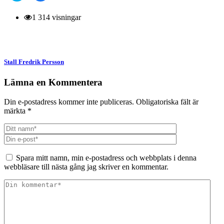
att
att
dela
dela
på
på
1 314 visningar
Twitter
Facebook
(Öppnas
(Öppnas
i
i
ett
ett
nytt
nytt
fönster)
fönster)
Stall Fredrik Persson
Lämna en Kommentera
Din e-postadress kommer inte publiceras.
Obligatoriska fält är
märkta
*
Spara mitt namn, min e-postadress och webbplats i denna
webbläsare till nästa gång jag skriver en kommentar.