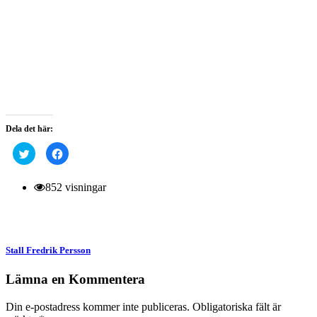
Dela det här:
Klicka
Klicka
för
för
att
att
dela
dela
på
på
852 visningar
Twitter
Facebook
(Öppnas
(Öppnas
i
i
ett
ett
nytt
nytt
fönster)
fönster)
Stall Fredrik Persson
Lämna en Kommentera
Din e-postadress kommer inte publiceras.
Obligatoriska fält är