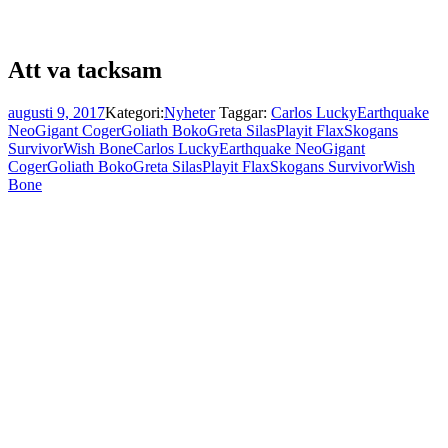
Att va tacksam
augusti 9, 2017
Kategori:
Nyheter
Taggar:
Carlos Lucky
Earthquake
Neo
Gigant Coger
Goliath Boko
Greta Silas
Playit Flax
Skogans
Survivor
Wish Bone
Carlos Lucky
Earthquake Neo
Gigant
Coger
Goliath Boko
Greta Silas
Playit Flax
Skogans Survivor
Wish
Bone