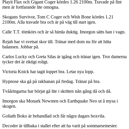
Playit Flax och Gigant Coger kördes 1.26 2100m. Travade på fint
men är fortfarande lite omogna.
Skogans Survivor, Tom C Coger och Wish Bone kördes 1.21
2100m. Alla travade bra och är på väg till start igen.
Calle T.T. tömkörs och är så himla duktig. Imorgon sätts han i vagn.
Rejah har vi svetsat skor till. Tränar med dom nu för att hitta
balansen. Jobbar på.
Carlos Lucky och Greta Silas är igång och tränar igen. Tror damerna
tycker det är riktigt roligt.
Victoria Knick har tagit loppet bra. Letar nya lopp.
Hypnose ska gå på rakbanan på fredag. Tränar på bra.
Tvååringarna har börjat gå lite i skritten nån gång då och då.
Imorgon ska Monark Newmen och Earthquake Neo ut å mysa i
skogen.
Goliath Boko är behandlad och får några dagars boxvila.
Decoder är tillbaka i stallet efter att ha varit på sommarsemester.