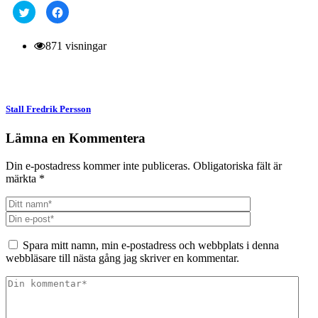
Klicka
Klicka
för
för
att
att
dela
dela
på
på
871 visningar
Twitter
Facebook
(Öppnas
(Öppnas
i
i
ett
ett
nytt
nytt
fönster)
fönster)
Stall Fredrik Persson
Lämna en Kommentera
Din e-postadress kommer inte publiceras.
Obligatoriska fält är
märkta
*
Spara mitt namn, min e-postadress och webbplats i denna
webbläsare till nästa gång jag skriver en kommentar.