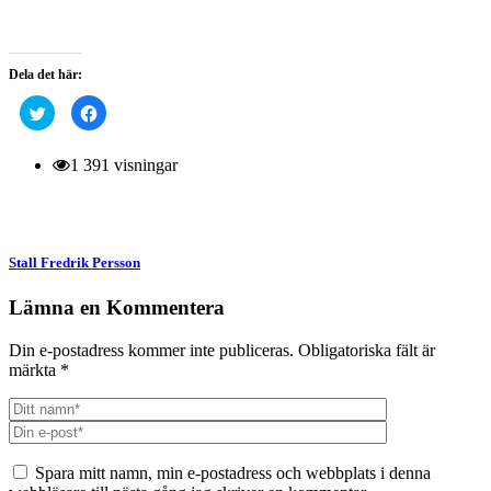
Dela det här:
Klicka
Klicka
för
för
att
att
dela
dela
på
på
1 391 visningar
Twitter
Facebook
(Öppnas
(Öppnas
i
i
ett
ett
nytt
nytt
fönster)
fönster)
Stall Fredrik Persson
Lämna en Kommentera
Din e-postadress kommer inte publiceras.
Obligatoriska fält är
märkta
*
Spara mitt namn, min e-postadress och webbplats i denna