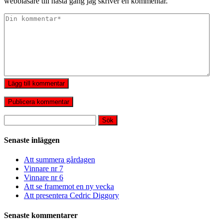
webbläsare till nästa gång jag skriver en kommentar.
Lägg till kommentar
Sök
efter:
Senaste inläggen
Att summera gårdagen
Vinnare nr 7
Vinnare nr 6
Att se framemot en ny vecka
Att presentera Cedric Diggory
Senaste kommentarer