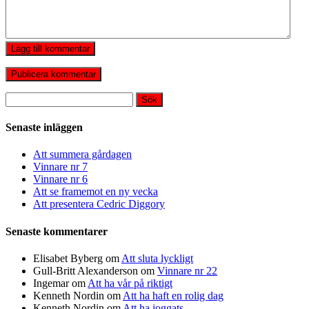
Lägg till kommentar
Sök
efter:
Senaste inläggen
Att summera gårdagen
Vinnare nr 7
Vinnare nr 6
Att se framemot en ny vecka
Att presentera Cedric Diggory
Senaste kommentarer
Elisabet Byberg
om
Att sluta lyckligt
Gull-Britt Alexanderson
om
Vinnare nr 22
Ingemar
om
Att ha vår på riktigt
Kenneth Nordin
om
Att ha haft en rolig dag
Kenneth Nordin
om
Att ha joggats