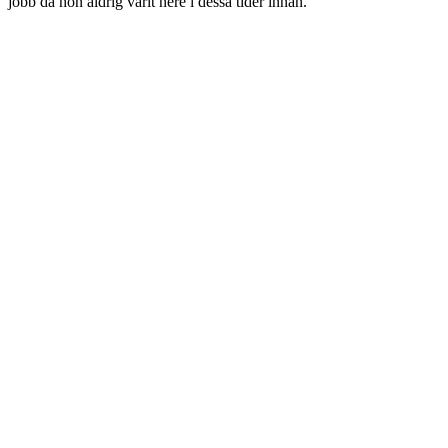
jobb då hon aldrig varit nere i dessa tider innan.