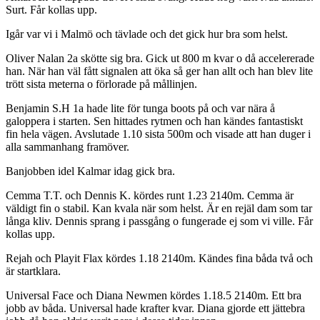
Surt. Får kollas upp.
Igår var vi i Malmö och tävlade och det gick hur bra som helst.
Oliver Nalan 2a skötte sig bra. Gick ut 800 m kvar o då accelererade
han. När han väl fått signalen att öka så ger han allt och han blev lite
trött sista meterna o förlorade på mållinjen.
Benjamin S.H 1a hade lite för tunga boots på och var nära å
galoppera i starten. Sen hittades rytmen och han kändes fantastiskt
fin hela vägen. Avslutade 1.10 sista 500m och visade att han duger i
alla sammanhang framöver.
Banjobben idel Kalmar idag gick bra.
Cemma T.T. och Dennis K. kördes runt 1.23 2140m. Cemma är
väldigt fin o stabil. Kan kvala när som helst. Är en rejäl dam som tar
långa kliv. Dennis sprang i passgång o fungerade ej som vi ville. Får
kollas upp.
Rejah och Playit Flax kördes 1.18 2140m. Kändes fina båda två och
är startklara.
Universal Face och Diana Newmen kördes 1.18.5 2140m. Ett bra
jobb av båda. Universal hade krafter kvar. Diana gjorde ett jättebra