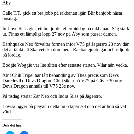
Åby.
Calle T.T. gick ett bra jobb på rakbanan igår. Blir banjobb nästa
onsdag.
In Love Silas gick ett bra jobb i eftermiddag på rakbanan. Såg stark
ut. Finns ett lämpligt lopp 27 nov på Åby som passar damen.
Earthquake Neo förvaltar formen inför V75 på Jägersro 23 nov där
det är tänkt att Skalvet ska dominera. Rakbanejobb igår och ridjobb
på lördag.
Boogie Woggie var lite sliten efter senaste starten. Vilar nån vecka.
Xlnt Chili Tripel har fått behandling av Thea precis som Devs
Daredevil o Devs Dragon. Chili siktar på V75 på Gävle 30 nov.
Devs Dragon anmäls till V75 23e nov.
På tisdag startar Zar Neo och Indra Silas på Jägersro.
Lovisa ligger på playan i detta nu o lapar sol och det är hon så väl
värd.
Dela det här: