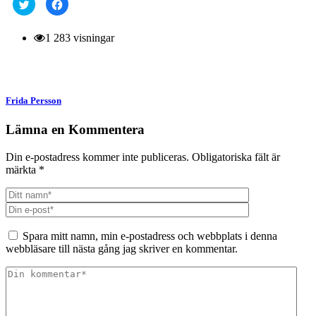
Klicka
Klicka
för
för
att
att
dela
dela
på
på
1 283 visningar
Twitter
Facebook
(Öppnas
(Öppnas
i
i
ett
ett
nytt
nytt
fönster)
fönster)
Frida Persson
Lämna en Kommentera
Din e-postadress kommer inte publiceras.
Obligatoriska fält är
märkta
*
Spara mitt namn, min e-postadress och webbplats i denna
webbläsare till nästa gång jag skriver en kommentar.