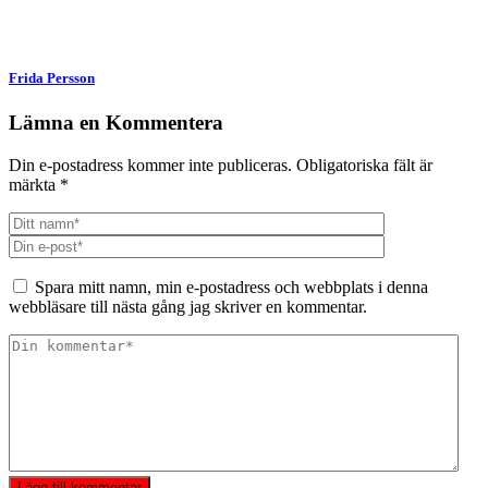
(Öppnas
(Öppnas
i
i
ett
ett
nytt
nytt
fönster)
fönster)
Frida Persson
Lämna en Kommentera
Din e-postadress kommer inte publiceras.
Obligatoriska fält är
märkta
*
Spara mitt namn, min e-postadress och webbplats i denna
webbläsare till nästa gång jag skriver en kommentar.
Lägg till kommentar