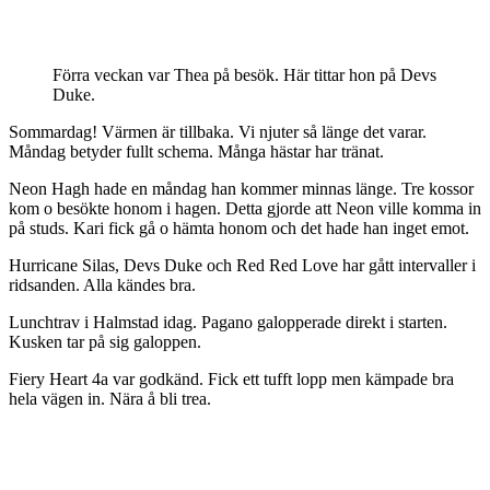
Förra veckan var Thea på besök. Här tittar hon på Devs
Duke.
Sommardag! Värmen är tillbaka. Vi njuter så länge det varar.
Måndag betyder fullt schema. Många hästar har tränat.
Neon Hagh hade en måndag han kommer minnas länge. Tre kossor
kom o besökte honom i hagen. Detta gjorde att Neon ville komma in
på studs. Kari fick gå o hämta honom och det hade han inget emot.
Hurricane Silas, Devs Duke och Red Red Love har gått intervaller i
ridsanden. Alla kändes bra.
Lunchtrav i Halmstad idag. Pagano galopperade direkt i starten.
Kusken tar på sig galoppen.
Fiery Heart 4a var godkänd. Fick ett tufft lopp men kämpade bra
hela vägen in. Nära å bli trea.