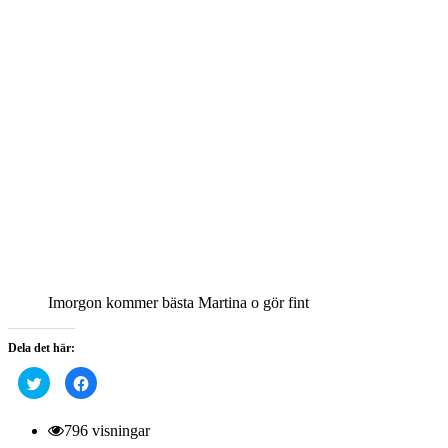
Imorgon kommer bästa Martina o gör fint
Dela det här:
Klicka
Klicka
för
för
att
att
dela
dela
på
på
796 visningar
Twitter
Facebook