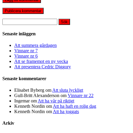
Sök
efter:
Senaste inläggen
Att summera gårdagen
Vinnare nr 7
Vinnare nr 6
Att se framemot en ny vecka
Att presentera Cedric Diggory
Senaste kommentarer
Elisabet Byberg
om
Att sluta lyckligt
Gull-Britt Alexanderson
om
Vinnare nr 22
Ingemar
om
Att ha vår på riktigt
Kenneth Nordin
om
Att ha haft en rolig dag
Kenneth Nordin
om
Att ha joggats
Arkiv