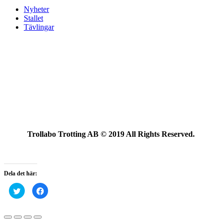
Nyheter
Stallet
Tävlingar
Trollabo Trotting AB © 2019 All Rights Reserved.
Dela det här:
Klicka
Klicka
för
för
att
att
dela
dela
på
på
Twitter
Facebook