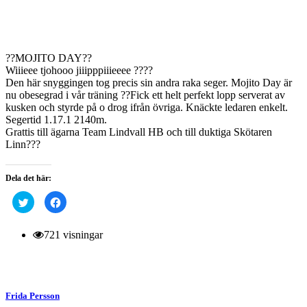
??MOJITO DAY??
Wiiieee tjohooo jiiipppiiieeee ????
Den här snyggingen tog precis sin andra raka seger. Mojito Day är
nu obesegrad i vår träning ??Fick ett helt perfekt lopp serverat av
kusken och styrde på o drog ifrån övriga. Knäckte ledaren enkelt.
Segertid 1.17.1 2140m.
Grattis till ägarna Team Lindvall HB och till duktiga Skötaren
Linn???
Dela det här:
Klicka
Klicka
för
för
att
att
dela
dela
på
på
721 visningar
Twitter
Facebook
(Öppnas
(Öppnas
i
i
ett
ett
nytt
nytt
fönster)
fönster)
Frida Persson