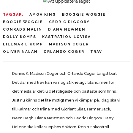
TAGGAR:
AMOA KING
BOOGGIE WOGGIE
BOOGIE WOGGIE
CEDRIC DIGGORY
CONRADS MALIN
DIANA NEWMEN
DOLLY KOMPS
KASTRATION LOVISA
LILLMARIE KOMP
MADISON COGER
OLIVER NALAN
ORLANDO COGER
TRAV
Dennis K, Madison Coger och Orlando Coger längst bort.
Det där med trav kan va nog så knepigt ibland men för
det mesta är det ju det roligaste och bästaste som finns.
Just nu känns det lite motigt men vi kämpar på. Idag ska vi
till Kalmar och träna med Gloriant Silas, Farmer Jack,
Neon Hagh, Diana Newmen och Cedric Diggory. Hasty
Helene ska kollas upp hos doktorn. Ren rutinkontroll.