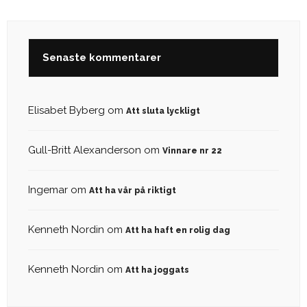
Senaste kommentarer
Elisabet Byberg
om
Att sluta lyckligt
Gull-Britt Alexanderson
om
Vinnare nr 22
Ingemar
om
Att ha vår på riktigt
Kenneth Nordin
om
Att ha haft en rolig dag
Kenneth Nordin
om
Att ha joggats