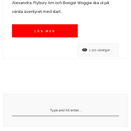
Alexandra, Flybury Am och Boogie Woggie ska ut på
värsta äventyret med start..
LÄS MER
1 110 visningar
Sök
efter: