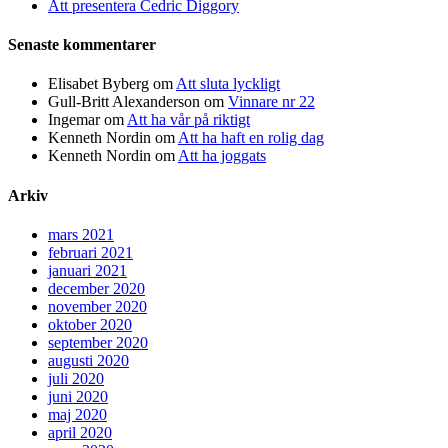
Att presentera Cedric Diggory
Senaste kommentarer
Elisabet Byberg
om
Att sluta lyckligt
Gull-Britt Alexanderson
om
Vinnare nr 22
Ingemar
om
Att ha vår på riktigt
Kenneth Nordin
om
Att ha haft en rolig dag
Kenneth Nordin
om
Att ha joggats
Arkiv
mars 2021
februari 2021
januari 2021
december 2020
november 2020
oktober 2020
september 2020
augusti 2020
juli 2020
juni 2020
maj 2020
april 2020