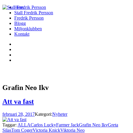
Hem
Stall Fredrik Persson
Fredrik Persson
Blogg
Miljonklubben
Kontakt
Grafin Neo Ikv
Att va fast
februari 28, 2017
Kategori:
Nyheter
Taggar:
ALLA
Carlos Lucky
Farmer Jack
Grafin Neo Ikv
Greta
Silas
Tom Coger
Victoria Knick
Viktoria Neo