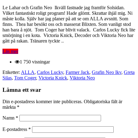
Le Lahar och Grafin Neo Ikväll fastnade jag framför Solsidan.
Vilket fantastiskt roligt program! Hade glömt. Skrattar ihjäl mig. Ni
måste kolla. Själv har jag planer på att se om ALLA avsnitt. Som
finns. Thea har besökt oss och masserat Blixten. Som vanligt stod
han bara å njöt. Tom Coger har blivit valack. Carlos Lucky fick lite
smörjning i en kota. Victoria Knick, Decoder och Viktoria Neo har
gått på rakan. Tränaren tyckte ..
Läs mer
1 750 visningar
Etiketter:
ALLA
,
Carlos Lucky
,
Farmer Jack
,
Grafin Neo Ikv
,
Greta
Silas
,
Tom Coger
,
Victoria Knick
,
Viktoria Neo
Lämna ett svar
Din e-postadress kommer inte publiceras.
Obligatoriska fält är
märkta
*
Namn
*
E-postadress
*