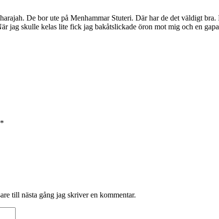
aharajah. De bor ute på Menhammar Stuteri. Där har de det väldigt bra.
 När jag skulle kelas lite fick jag bakåtslickade öron mot mig och en 
*
re till nästa gång jag skriver en kommentar.