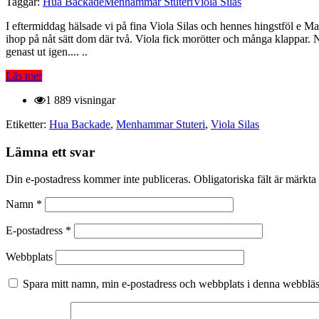
Taggar:
Hua Backade
Menhammar Stuteri
Viola Silas
I eftermiddag hälsade vi på fina Viola Silas och hennes hingstföl e M
ihop på nåt sätt dom där två. Viola fick morötter och många klappar.
genast ut igen.... ..
Läs mer
1 889 visningar
Etiketter:
Hua Backade
,
Menhammar Stuteri
,
Viola Silas
Lämna ett svar
Din e-postadress kommer inte publiceras.
Obligatoriska fält är märkta
Namn
*
E-postadress
*
Webbplats
Spara mitt namn, min e-postadress och webbplats i denna webbläsa