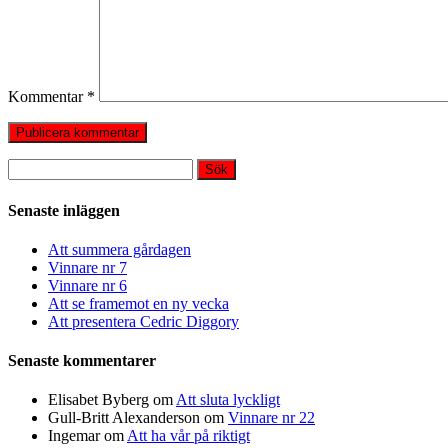
Kommentar
*
Sök
efter:
Senaste inläggen
Att summera gårdagen
Vinnare nr 7
Vinnare nr 6
Att se framemot en ny vecka
Att presentera Cedric Diggory
Senaste kommentarer
Elisabet Byberg
om
Att sluta lyckligt
Gull-Britt Alexanderson
om
Vinnare nr 22
Ingemar
om
Att ha vår på riktigt