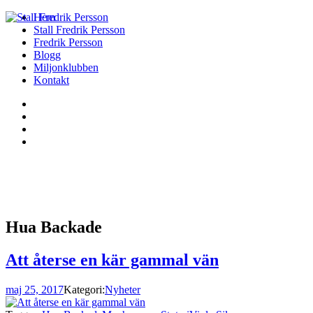
Hem
Stall Fredrik Persson
Fredrik Persson
Blogg
Miljonklubben
Kontakt
Hua Backade
Att återse en kär gammal vän
maj 25, 2017
Kategori:
Nyheter