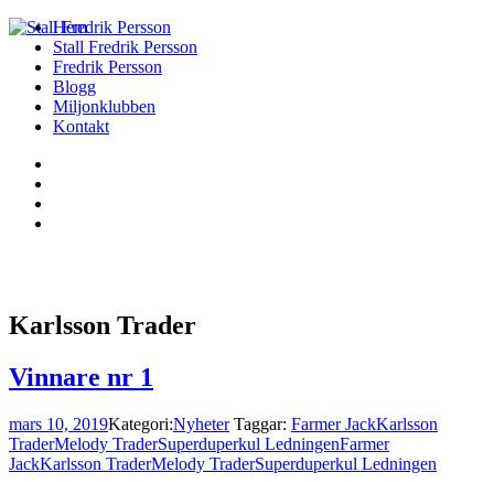
Hem
Stall Fredrik Persson
Fredrik Persson
Blogg
Miljonklubben
Kontakt
Karlsson Trader
Vinnare nr 1
mars 10, 2019
Kategori:
Nyheter
Taggar:
Farmer Jack
Karlsson
Trader
Melody Trader
Superduperkul Ledningen
Farmer
Jack
Karlsson Trader
Melody Trader
Superduperkul Ledningen