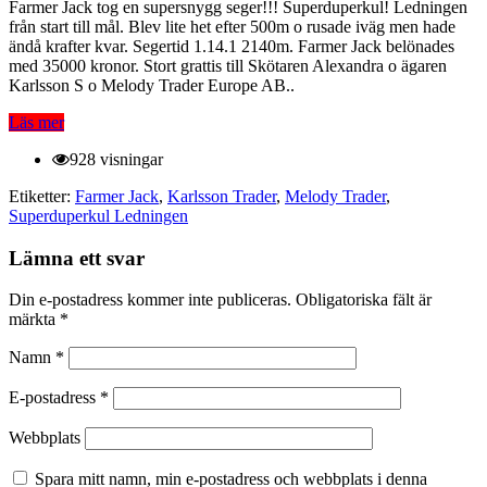
Farmer Jack tog en supersnygg seger!!! Superduperkul! Ledningen
från start till mål. Blev lite het efter 500m o rusade iväg men hade
ändå krafter kvar. Segertid 1.14.1 2140m. Farmer Jack belönades
med 35000 kronor. Stort grattis till Skötaren Alexandra o ägaren
Karlsson S o Melody Trader Europe AB..
Läs mer
928 visningar
Etiketter:
Farmer Jack
,
Karlsson Trader
,
Melody Trader
,
Superduperkul Ledningen
Lämna ett svar
Din e-postadress kommer inte publiceras.
Obligatoriska fält är
märkta
*
Namn
*
E-postadress
*
Webbplats
Spara mitt namn, min e-postadress och webbplats i denna