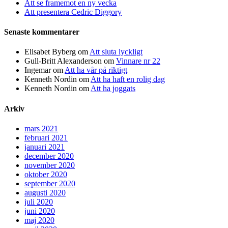
Att se framemot en ny vecka
Att presentera Cedric Diggory
Senaste kommentarer
Elisabet Byberg
om
Att sluta lyckligt
Gull-Britt Alexanderson
om
Vinnare nr 22
Ingemar
om
Att ha vår på riktigt
Kenneth Nordin
om
Att ha haft en rolig dag
Kenneth Nordin
om
Att ha joggats
Arkiv
mars 2021
februari 2021
januari 2021
december 2020
november 2020
oktober 2020
september 2020
augusti 2020
juli 2020
juni 2020
maj 2020