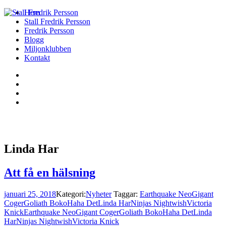
Hem
Stall Fredrik Persson
Fredrik Persson
Blogg
Miljonklubben
Kontakt
Linda Har
Att få en hälsning
januari 25, 2018
Kategori:
Nyheter
Taggar:
Earthquake Neo
Gigant
Coger
Goliath Boko
Haha Det
Linda Har
Ninjas Nightwish
Victoria
Knick
Earthquake Neo
Gigant Coger
Goliath Boko
Haha Det
Linda
Har
Ninjas Nightwish
Victoria Knick