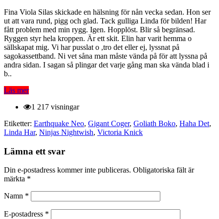
Fina Viola Silas skickade en hälsning för nån vecka sedan. Hon ser
ut att vara rund, pigg och glad. Tack gulliga Linda för bilden! Har
fått problem med min rygg. Igen. Hopplöst. Blir så begränsad.
Ryggen styr hela kroppen. Är ett skit. Elin har varit hemma o
sällskapat mig. Vi har pusslat o ,tro det eller ej, lyssnat på
sagokassettband. Ni vet såna man måste vända på för att lyssna på
andra sidan. I sagan så plingar det varje gång man ska vända blad i
b..
Läs mer
1 217 visningar
Etiketter:
Earthquake Neo
,
Gigant Coger
,
Goliath Boko
,
Haha Det
,
Linda Har
,
Ninjas Nightwish
,
Victoria Knick
Lämna ett svar
Din e-postadress kommer inte publiceras.
Obligatoriska fält är
märkta
*
Namn
*
E-postadress
*