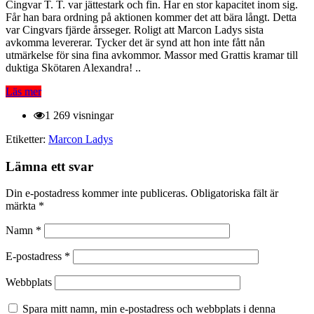
Cingvar T. T. var jättestark och fin. Har en stor kapacitet inom sig.
Får han bara ordning på aktionen kommer det att bära långt. Detta
var Cingvars fjärde årsseger. Roligt att Marcon Ladys sista
avkomma levererar. Tycker det är synd att hon inte fått nån
utmärkelse för sina fina avkommor. Massor med Grattis kramar till
duktiga Skötaren Alexandra! ..
Läs mer
1 269 visningar
Etiketter:
Marcon Ladys
Lämna ett svar
Din e-postadress kommer inte publiceras.
Obligatoriska fält är
märkta
*
Namn
*
E-postadress
*
Webbplats
Spara mitt namn, min e-postadress och webbplats i denna