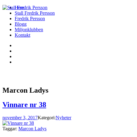
Hem
Stall Fredrik Persson
Fredrik Persson
Blogg
Miljonklubben
Kontakt
Marcon Ladys
Vinnare nr 38
november 3, 2017
Kategori:
Nyheter
Taggar:
Marcon Ladys