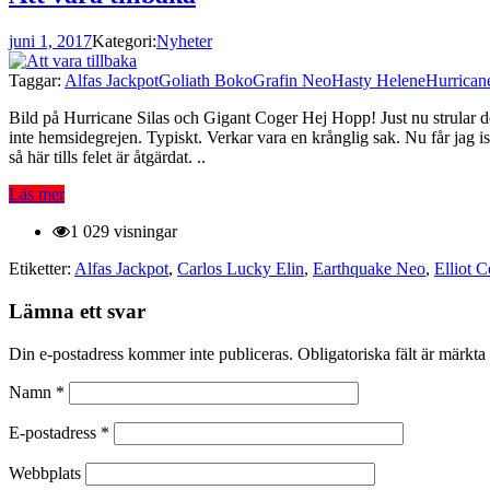
juni 1, 2017
Kategori:
Nyheter
Taggar:
Alfas Jackpot
Goliath Boko
Grafin Neo
Hasty Helene
Hurricane
Bild på Hurricane Silas och Gigant Coger Hej Hopp! Just nu strular de
inte hemsidegrejen. Typiskt. Verkar vara en krånglig sak. Nu får jag ist
så här tills felet är åtgärdat. ..
Läs mer
1 029 visningar
Etiketter:
Alfas Jackpot
,
Carlos Lucky Elin
,
Earthquake Neo
,
Elliot C
Lämna ett svar
Din e-postadress kommer inte publiceras.
Obligatoriska fält är märkta
Namn
*
E-postadress
*
Webbplats