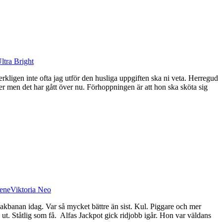
ltra Bright
rkligen inte ofta jag utför den husliga uppgiften ska ni veta. Herregud
ter men det har gått över nu. Förhoppningen är att hon ska sköta sig
lene
Viktoria Neo
 Rakbanan idag. Var så mycket bättre än sist. Kul. Piggare och mer
 ut. Ståtlig som få. Alfas Jackpot gick ridjobb igår. Hon var väldans