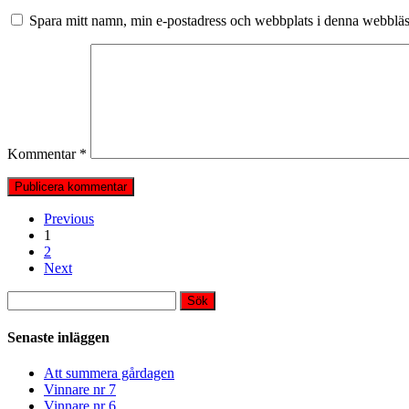
Spara mitt namn, min e-postadress och webbplats i denna webbläsa
Kommentar
*
Previous
1
2
Next
Sök
efter:
Senaste inläggen
Att summera gårdagen
Vinnare nr 7
Vinnare nr 6