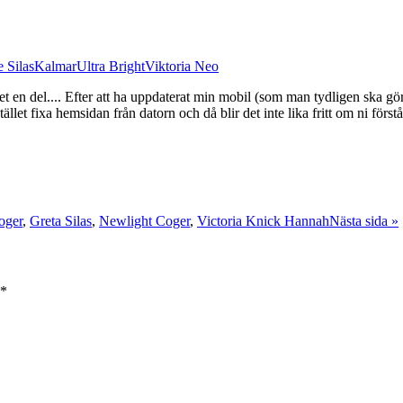
 Silas
Kalmar
Ultra Bright
Viktoria Neo
t en del.... Efter att ha uppdaterat min mobil (som man tydligen ska gö
ället fixa hemsidan från datorn och då blir det inte lika fritt om ni för
oger
,
Greta Silas
,
Newlight Coger
,
Victoria Knick Hannah
Nästa sida »
*