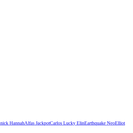
Knick Hannah
Alfas Jackpot
Carlos Lucky Elin
Earthquake Neo
Elliot