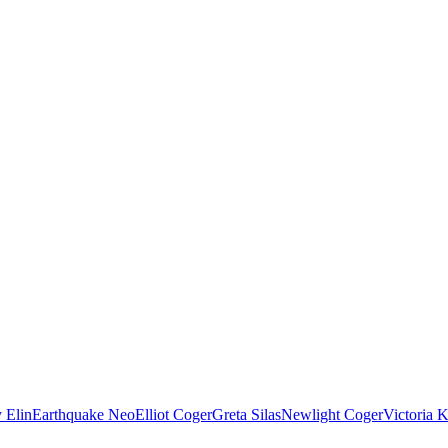
 Elin
Earthquake Neo
Elliot Coger
Greta Silas
Newlight Coger
Victoria 