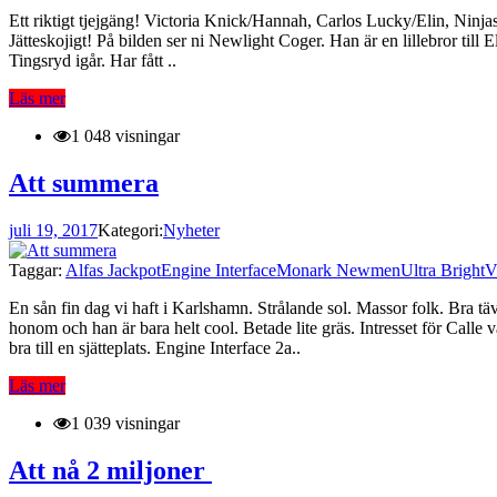
Ett riktigt tjejgäng! Victoria Knick/Hannah, Carlos Lucky/Elin, Ninjas
Jätteskojigt! På bilden ser ni Newlight Coger. Han är en lillebror till 
Tingsryd igår. Har fått ..
Läs mer
1 048 visningar
Att summera
juli 19, 2017
Kategori:
Nyheter
Taggar:
Alfas Jackpot
Engine Interface
Monark Newmen
Ultra Bright
V
En sån fin dag vi haft i Karlshamn. Strålande sol. Massor folk. Bra täv
honom och han är bara helt cool. Betade lite gräs. Intresset för Call
bra till en sjätteplats. Engine Interface 2a..
Läs mer
1 039 visningar
Att nå 2 miljoner