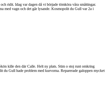
 och ridit. Idag var dagen då vi började tömköra våra småttingar.
t träna med vagn och det går lysande. Kosmopolit du Gull var 2a i
Skön kille den där Calle. Helt ny plats. Stim o stoj runt omkring
smopolit du Gull hade problem med kurvorna. Reparerade galoppen mycket