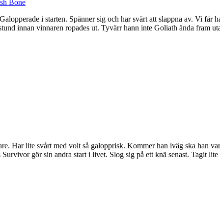
sh Bone
. Galopperade i starten. Spänner sig och har svårt att slappna av. Vi få
ng stund innan vinnaren ropades ut. Tyvärr hann inte Goliath ända fram 
e. Har lite svårt med volt så galopprisk. Kommer han iväg ska han vara
urvivor gör sin andra start i livet. Slog sig på ett knä senast. Tagit lit