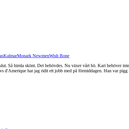
as
Kalmar
Monark Newmen
Wish Bone
lut. Så himla skönt. Det behövdes. Nu växer vårt hö. Kari behöver inte 
evs d'Amerique har jag ridit ett jobb med på förmiddagen. Han var pigg 