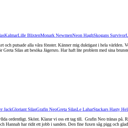
las
Kalmar
Lille Blixten
Monark Newmen
Neon Hagh
Skogans Survivor
U
et och putsade alla våra fönster. Känner mig duktigast i hela världen. Ve
r Greta Silas att besöka Jägersro. Har haft lite problem med sina bruns
r Jack
Gloriant Silas
Grafin Neo
Greta Silas
Le Lahar
Stackars Hasty He
lda ordentligt. Skönt. Klarar vi oss ett tag till. Grafin Neo tränas på.
ch Hannah har ridit ett jobb i sanden. Den fine fuxen såg pigg och glad