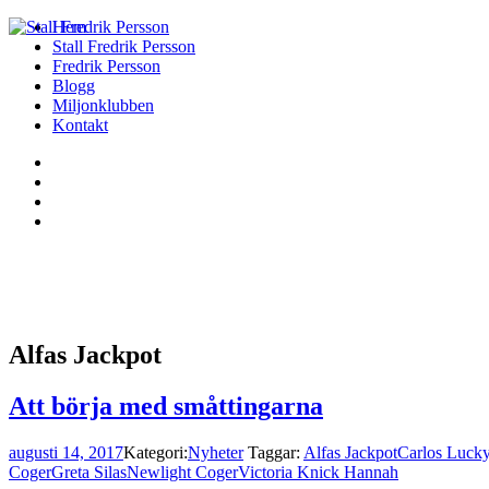
Hem
Stall Fredrik Persson
Fredrik Persson
Blogg
Miljonklubben
Kontakt
Alfas Jackpot
Att börja med småttingarna
augusti 14, 2017
Kategori:
Nyheter
Taggar:
Alfas Jackpot
Carlos Lucky
Coger
Greta Silas
Newlight Coger
Victoria Knick Hannah