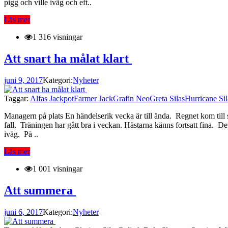
pigg och ville iväg och eft..
Läs mer
1 316 visningar
Att snart ha målat klart
juni 9, 2017
Kategori:
Nyheter
Taggar:
Alfas Jackpot
Farmer Jack
Grafin Neo
Greta Silas
Hurricane Sil
Managern på plats En händelserik vecka är till ända. Regnet kom till s
fall. Träningen har gått bra i veckan. Hästarna känns fortsatt fina. D
iväg. På ..
Läs mer
1 001 visningar
Att summera
juni 6, 2017
Kategori:
Nyheter