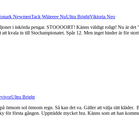
onark Newmen
Tack Wiiieeee Nu
Ultra Bright
Viktoria Neo
joner i inkörda pengar. STOOOORT! Känns väldigt roligt! Nu är det "bar
att kvala in till Stochampionatet. Spår 12. Men inget hinder är för stort 
rvivor
Ultra Bright
 på ömsom sol ömsom regn. Så kan det va. Gäller att välja rätt kläder. 
 för första gången. Uppträdde mycket bra. Känns som att han kommer 