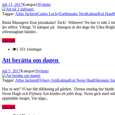
juli 13, 2017
Kategori:
Nyheter
Taggar:
Alfas Jackpot
Carlos Lucky
Earthquake Neo
Kalmar
Kul Han
M
Bästa Managern fixar pizzakalas! Tack! Wiiieeee! Nu har vi nått 2 mil
års siffror. Viktigt. Vi kämpar på. Imorgon är det dags för Ultra Bright 
oförutsägbart händer..
Läs mer
1 351 visningar
Att berätta om dagen
juli 5, 2017
Kategori:
Nyheter
Taggar:
Alfas Jackpot
Flybury Am
Kalmar
Kul Neon Hagh
Skogans Su
Har ni sett? Vi har fått tillökning på gården. Denna onsdag har bjudit
Neon Hagh och Flybury Am kördes ett jobb ihop. Neon gick med sulky
uppträdde moget. Var någo..
Läs mer