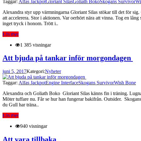
Taggar:
Alfas Jackpot
Gloriant Silas
Goliath Boko
Skogans Survivor
Wi
Alexandra styr upp värmningarna Gloriant Silas stökar till det för sig
att accelerera. Stor i aktionen. Var oerhört nära att vinna. Tog en lå
inget tryck i honom. Trött i..
Läs mer
1 385 visningar
Att bjuda på tankar inför morgondagen
juni 5, 2017
Kategori:
Nyheter
Taggar:
Alfas Jackpot
Engine Interface
Skogans Survivor
Wish Bone
Alexandra och Goliath Boko Gloriant Silas känns fin i träning. Lugnar
Möter tuffare nu. Får se hur han fungerar bakifrån. Outsider. Skogans S
du Gull har träna..
Läs mer
940 visningar
Att vara tillbaka