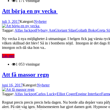
1 171 visningar
Att börja en ny vecka
juli 3, 2017
Kategori:
Nyheter
Taggar:
Alfas Jackpot
Flybury Am
Gloriant Silas
Goliath Boko
Greta Si
Ny vecka å nya möjligheter å utmaningar. I helgen fick jag värsta ryck
vilken skillnad det blev! Så in i bombens nöjd. Imorgon är det dags fö
imorgon och då ska hon va..
Läs mer
1 053 visningar
Att få massor regn
juni 16, 2017
Kategori:
Nyheter
Taggar:
Alfas Jackpot
Carlos Lucky
Elliot Coger
Engine Interface
Farme
Regnat precis precis precis hela dagen. Nu borde alla depåer vara påfyl
alert. På rätt väg igen. Minisemestern har gjort damen gott. Hypnose o