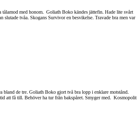
r ha tålamod med honom. Goliath Boko kändes jättefin. Hade lite svårt
utan slutade tvåa. Skogans Survivor en besvikelse. Travade bra men var
 bland de tre. Goliath Boko gjort två bra lopp i enklare motstånd.
e tid att få till. Behöver ha tur från bakspåret. Smyger med. Kosmopolit