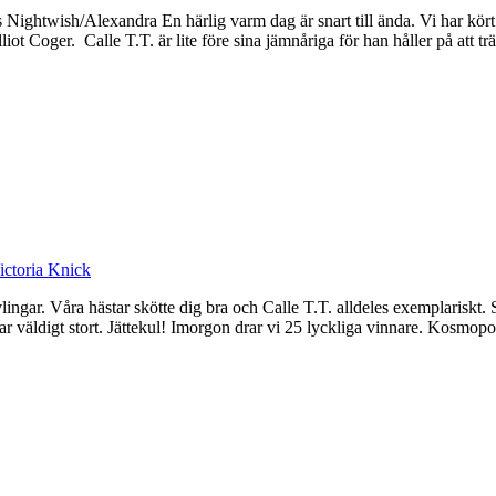
 Nightwish/Alexandra En härlig varm dag är snart till ända. Vi har kört
Elliot Coger. Calle T.T. är lite före sina jämnåriga för han håller på at
ictoria Knick
lingar. Våra hästar skötte dig bra och Calle T.T. alldeles exemplariskt. 
e var väldigt stort. Jättekul! Imorgon drar vi 25 lyckliga vinnare. Ko