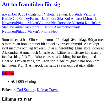
Att ha framtiden för sig
november 8, 2017
Kategori:
Nyheter
Taggar:
Borstade Victoria
Knick
Carl Stanley
Farmer Jack
Indra Silas
Kul Amarock
Monark
Newmen
Phjuuu Maken
Viktoria Neo
Borstade Victoria Knick
Carl
Stanley
Farmer Jack
Indra Silas
Kul Amarock
Monark
Newmen
Phjuuu Maken
Viktoria Neo
Som ni ser så har Elin varit hemma från dagis även idag. Börjar mer
o mer tro att hon kommer bli en del av travets framtid. Är väldigt
stolt mamma och jag tycker Elin är superduktig. Elins stora idoler är
Alexandra, Hannah och Charlie och bättre läromästare kan man ju
inte ha. Idag fick Elin köra en av sina älsklingshästar ihop med
Charlie. Lyckan var gjord. Hon sprudlade av glädje när hon kom
hem igen. Kul!!! Amarock har satts i vagn och det gick allde..
Läs mer
1 095 visningar
Etiketter:
Carl Stanley
,
Kalmar Travet
Lämna ett svar