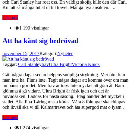
och Carl Stanley har roat oss. En väldigt skojig kille den där Carl.
Kul att så många hittat ut till travet. Många nya ansikten. ..
Läs mer
1 190 visningar
Att ha känt sig bedrövad
november 15, 2017
Kategori:
Nyheter
Taggar:
Carl Stanley
trav
Ultra Bright
Victoria Knick
Gått några dagar sedan helgens snöpliga strykning. Mer otur kan
man inte ha. Finns inte. Tagit några dagar att komma över om man
nu nånsin gör det. Men trav är trav. Inte mycket att göra åt. Bara
glömma å gå vidare. Ultra Bright är frisk igen och det är
huvudsaken. Laddas för nästa säsong. Idag händer det mycket i
stallet. Alla fina 1-åringar ska köras. Våra 8 fölungar ska chippas
och ikväll ska vi till Kalmartravet och äta supergod mat o lyssn..
Läs mer
1 274 visningar