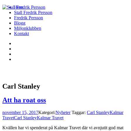
Hem
Stall Fredrik Persson
Fredrik Persson
Blogg
Miljonklubben
Kontakt
Carl Stanley
Att ha roat oss
november 15, 2017
Kategori:
Nyheter
Taggar:
Carl Stanley
Kalmar
Travet
Carl Stanley
Kalmar Travet
Kvällen har vi spenderat på Kalmar Travet där vi avnjutit god mat