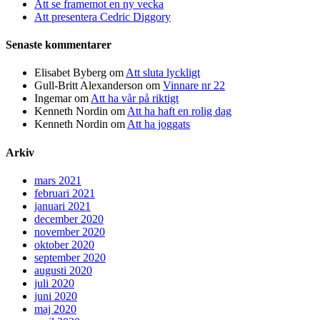
Att se framemot en ny vecka
Att presentera Cedric Diggory
Senaste kommentarer
Elisabet Byberg
om
Att sluta lyckligt
Gull-Britt Alexanderson
om
Vinnare nr 22
Ingemar
om
Att ha vår på riktigt
Kenneth Nordin
om
Att ha haft en rolig dag
Kenneth Nordin
om
Att ha joggats
Arkiv
mars 2021
februari 2021
januari 2021
december 2020
november 2020
oktober 2020
september 2020
augusti 2020
juli 2020
juni 2020
maj 2020