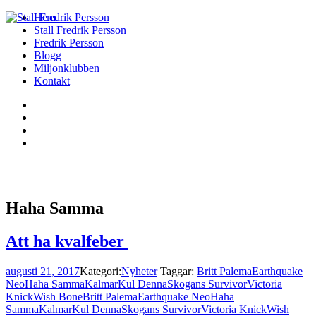
Hem
Stall Fredrik Persson
Fredrik Persson
Blogg
Miljonklubben
Kontakt
Haha Samma
Att ha kvalfeber
augusti 21, 2017
Kategori:
Nyheter
Taggar:
Britt Palema
Earthquake
Neo
Haha Samma
Kalmar
Kul Denna
Skogans Survivor
Victoria
Knick
Wish Bone
Britt Palema
Earthquake Neo
Haha
Samma
Kalmar
Kul Denna
Skogans Survivor
Victoria Knick
Wish