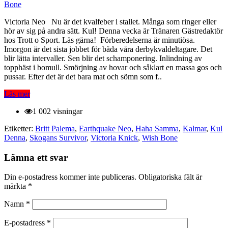
Bone
Victoria Neo Nu är det kvalfeber i stallet. Många som ringer eller
hör av sig på andra sätt. Kul! Denna vecka är Tränaren Gästredaktör
hos Trott o Sport. Läs gärna! Förberedelserna är minutiösa.
Imorgon är det sista jobbet för båda våra derbykvaldeltagare. Det
blir lätta intervaller. Sen blir det schamponering. Inlindning av
topphäst i bomull. Smörjning av hovar och såklart en massa gos och
pussar. Efter det är det bara mat och sömn som f..
Läs mer
1 002 visningar
Etiketter:
Britt Palema
,
Earthquake Neo
,
Haha Samma
,
Kalmar
,
Kul
Denna
,
Skogans Survivor
,
Victoria Knick
,
Wish Bone
Lämna ett svar
Din e-postadress kommer inte publiceras.
Obligatoriska fält är
märkta
*
Namn
*
E-postadress
*